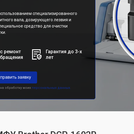
 использованием специализированного
нитного вала, дозирующего лезвия и
пециальное средство для очистки
ки.
с ремонт
Гарантия до 3-х
обращения
лет
править заявку
 на обработку моих
персональных данных.