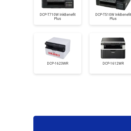
Замена каретки
DCP-T710W InkBenefit
DCP-T510W InkBenefi
Plus
Plus
Замена Wi-Fi
Замена блока питания
Замена вала
DCP-1623WR
DCP-1612WR