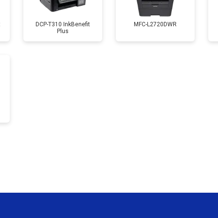
от 90 мин
о
t
DCP-T310 InkBenefit
MFC-L2720DWR
Plus
от 60 мин
о
от 80 мин
о
от 70 мин
о