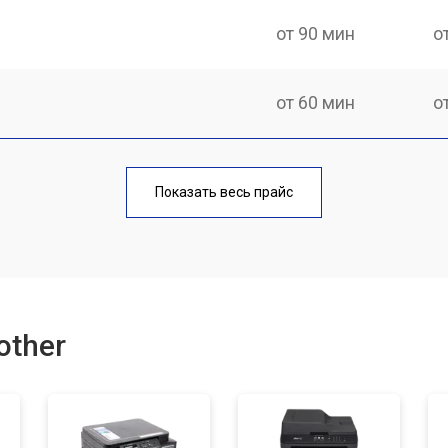
от 90 мин
о
от 60 мин
о
от 90 мин
о
Показать весь прайс
от 70 мин
о
от 80 мин
о
other
от 70 мин
о