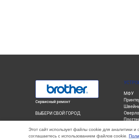
УСТРО
МФУ
Принте
Сервисный ремонт
Швейн
Оверло
ВЫБЕРИ СВОЙ ГОРОД
Плотте
Чистка блока проявки МФУ DCP-1602R
Вышив
Brother в
Краснодаре
Этот сайт использует файлы cookie для аналитики и 
соглашаетесь с использованием файлов cookie.
Поли
Чистка блока проявки МФУ DCP-1602R