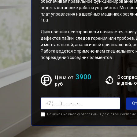
обеспечивая правильное функционирование мот
ведет к остановке работы устройства. Мы про
плат управления на швейных машинках различ
100.
Диагностика неисправности начинается с виз
дефектов пайки, следов горения или пробоев.
и монтаж новой, аналогичной оригинальной, р
Работа ведется с применением специального 
повреждения соседних элементов.
3900
Экспрес
Цена от
в день 
руб
От
Нажимая на кнопку отправить я даю свое согласие