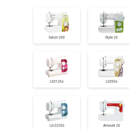
Satori 200
Style 25
LS3125s
LS350s
LS-2225S
Artwork 20