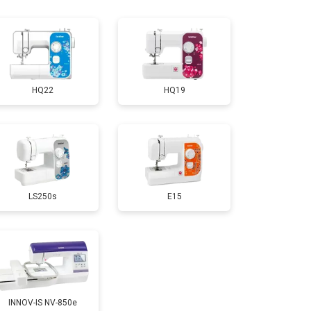
HQ22
HQ19
LS250s
E15
INNOV-IS NV-850e