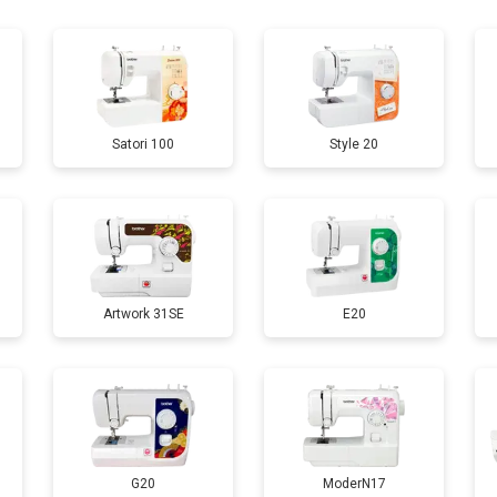
Satori 100
Style 20
Artwork 31SE
E20
G20
ModerN17