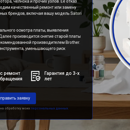
ора, челнока и прочих узлов. Её отказ
водим качественный ремонт или замену
ных брендов, включая вашу модель Satori
уального осмотра платы, выявления
 Далее производится снятие старой платы
екомендованной производителем Brother.
инструмента, уменьшающего риск
с ремонт
Гарантия до 3-х
обращения
лет
править заявку
 на обработку моих
персональных данных.