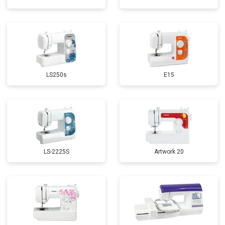
LS250s
E15
LS-2225S
Artwork 20