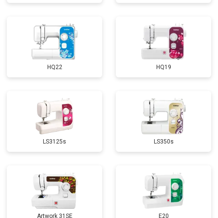
HQ22
HQ19
LS3125s
LS350s
Artwork 31SE
E20